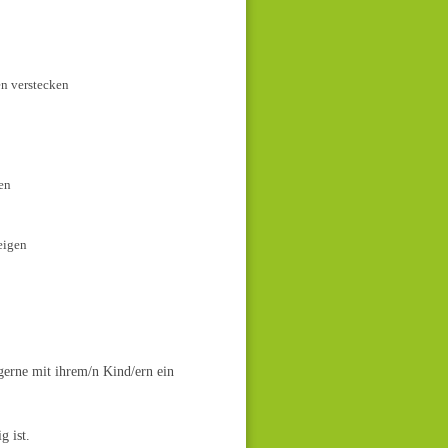
rstecken
en
gen
gerne mit ihrem/n Kind/ern ein
g ist.