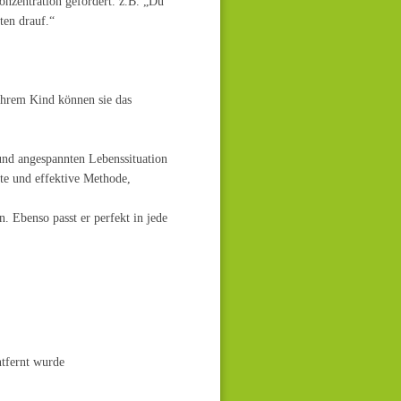
onzentration gefördert. z.B. „Du
ten drauf.“
Ihrem Kind können sie das
und angespannten Lebenssituation
gute und effektive Methode,
. Ebenso passt er perfekt in jede
ntfernt wurde