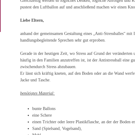
Gleichzeitig werden so logisches Denken, logische Abfolgen und K
pustest den Luftballon auf und anschließend machen wir einen Kno
Liebe Eltern,
anhand der gemeinsamen Gestaltung eines „Anti-Stressballes“ mit 
handlungsbegleitende Sprechen sehr gut erproben.
Gerade in der heutigen Zeit, wo Stress auf Grund der veränderten 
häufig in den Familien anzutreffen ist, ist der Antistressball eine 
zwischendurch Stress abzubauen.
Er lässt sich kräftig kneten, auf den Boden oder an die Wand werfen
Jacke und Tasche.
benötigtes Material:
bunte Ballons
eine Schere
einen Trichter oder leere Plastikflasche, an der der Boden e
Sand (Spielsand, Vogelsand),