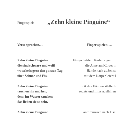
„Zehn kleine Pinguine“
Fingerspiel:
Verse sprechen….
Finger spielen….
Zehn kleine Pinguine
Finger beider Hände zeigen
die sind schwarz und weiß
die Arme am Körper nach un
watscheln gern den ganzen Tag
Hände nach außen stel
über Schnee und Eis.
mit dem Körper leicht hin un
Zehn kleine Pinguine
mit den Händen Wellenbewe
tauchen hin und her,
rechts und links ausführen
denn im Wasser tauchen,
das lieben sie so sehr.
Zehn kleine Pinguine
Pantomimisch nach Fischen 