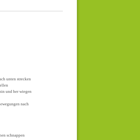
ten strecken
len
d her wiegen
gungen nach
schnappen